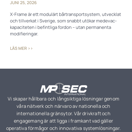
JUNI 25, 2026
X-Frame är ett modulärt bårtransportsystem, utvecklat
och tillverkat i Sverige, som snabbt utökar medevac-
kapaciteten i befintliga fordon – utan permanenta
modifieringar.
LÄS MER ››
Vi skapar hållbara och långsiktiga lösningar genom
våra nätverk och närvaro av nationella och
internationella gränsytor. Vår drivkraft och
engagemang är att ligga i framkant vad gäller
operativa förmågor och innovativa systemlösningar.