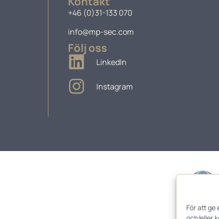
Kontakt
+46 (0)31-133 070
info@mp-sec.com
Följ oss
LinkedIn
Instagram
För att ge
och/eller 