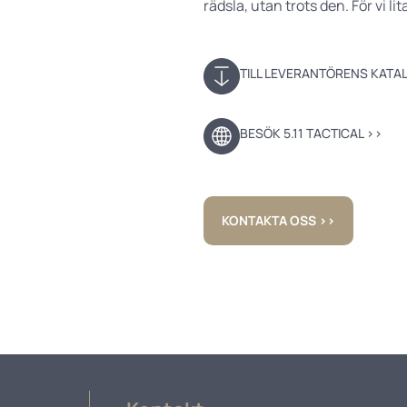
rädsla, utan trots den. För vi li
TILL LEVERANTÖRENS KATA
BESÖK 5.11 TACTICAL ››
KONTAKTA OSS ››