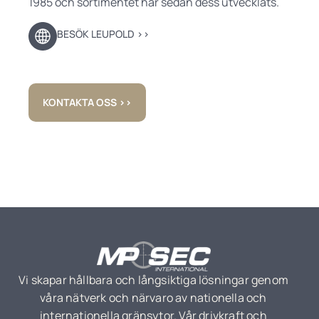
1985 och sortimentet har sedan dess utvecklats.
BESÖK LEUPOLD ››
KONTAKTA OSS ››
Vi skapar hållbara och långsiktiga lösningar genom
våra nätverk och närvaro av nationella och
internationella gränsytor. Vår drivkraft och