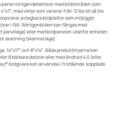
ta panel röntgendetektorer med bildområden som
 4″x7″, med vikter som varierar från 12 lbs till så lite
orporerar avtagbara bildplattor som möjliggör
ratörer i fält. Röntgenbilden kan fångas med
tt panelläge) eller med bildpanelen utanför enheten
för skanning (skannerläge).
ga: 14″x17″ och 8″x14″. Båda produktlinjerna kan
er 8 bärbara datorer eller med Android 4.0 (eller
y® bildgivare kan användas i fristående, kopplade