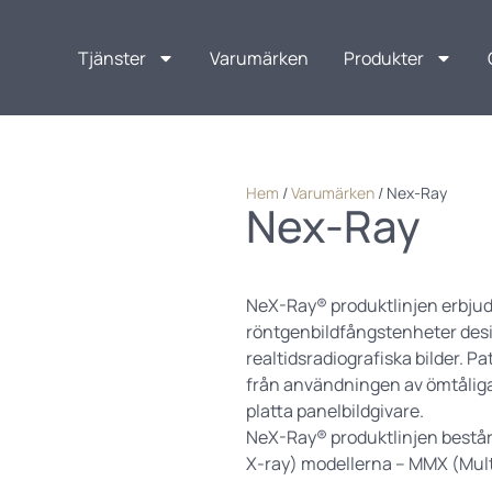
Tjänster
Varumärken
Produkter
Hem
/
Varumärken
/
Nex-Ray
Nex-Ray
NeX-Ray® produktlinjen erbjud
röntgenbildfångstenheter desi
realtidsradiografiska bilder. P
från användningen av ömtåliga 
platta panelbildgivare.
NeX-Ray® produktlinjen består a
X-ray) modellerna – MMX (Mult