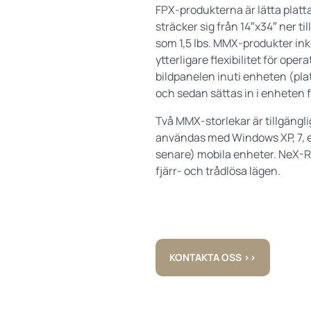
FPX-produkterna är lätta plat
sträcker sig från 14″x34″ ner till
som 1,5 lbs. MMX-produkter ink
ytterligare flexibilitet för ope
bildpanelen inuti enheten (pla
och sedan sättas in i enheten 
Två MMX-storlekar är tillgängli
användas med Windows XP, 7, ell
senare) mobila enheter. NeX-Ra
fjärr- och trådlösa lägen.
KONTAKTA OSS ››